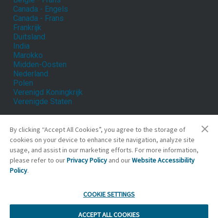
Canada - Engels
Canada - Frans
Frankrijk
Duitsland
India
Marokko
Midden-Oosten
Nederland
Polen
Verenigd Koningkrijk
Verenigde Staten
By clicking “Accept All Cookies”, you agree to the storage of
cookies on your device to enhance site navigation, analyze site
© 2024
Valmont Industries, Inc.
usage, and assist in our marketing efforts. For more information,
Cookie Preferences
please refer to our
Privacy Policy
and our
Website Accessibility
Locations
Policy
.
COOKIE SETTINGS
ACCEPT ALL COOKIES